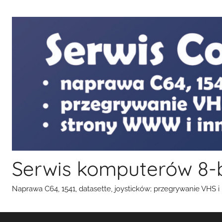
Przejdź
do
treści
Serwis komputerów 8-
Naprawa C64, 1541, datasette, joysticków; przegrywanie VHS i k