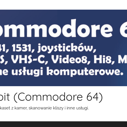
bit (Commodore 64)
aset z kamer, skanowanie kliszy i inne usługi.