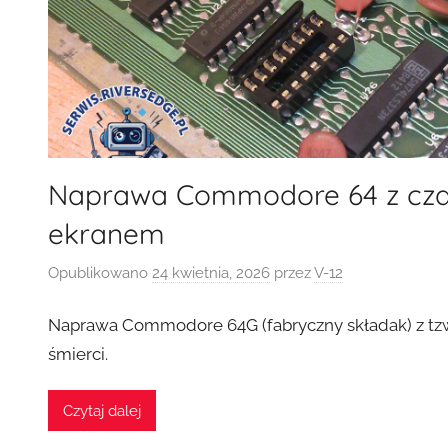
Naprawa Commodore 64 z cz
ekranem
Opublikowano
24 kwietnia, 2026
przez
V-12
Naprawa Commodore 64G (fabryczny składak) z tz
śmierci.
Czytaj dalej