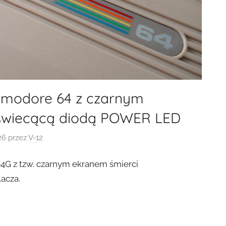
modore 64 z czarnym
eświecącą diodą POWER LED
26
przez
V-12
 z tzw. czarnym ekranem śmierci
acza.