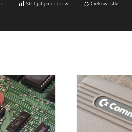
je
Statystyki napraw
Ciekawostki