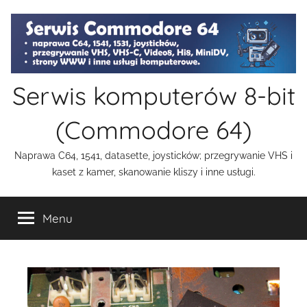
Przejdź
do
treści
Serwis komputerów 8-bit
(Commodore 64)
Naprawa C64, 1541, datasette, joysticków; przegrywanie VHS i
kaset z kamer, skanowanie kliszy i inne usługi.
Menu