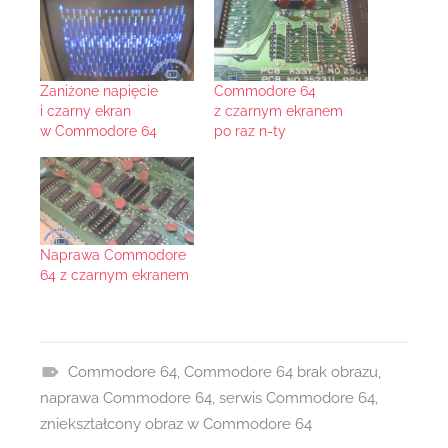
Zaniżone napięcie
Commodore 64
i czarny ekran
z czarnym ekranem
w Commodore 64
po raz n-ty
Naprawa Commodore
64 z czarnym ekranem
Commodore 64
,
Commodore 64 brak obrazu
,
R
naprawa Commodore 64
,
serwis Commodore 64
,
e
zniekształcony obraz w Commodore 64