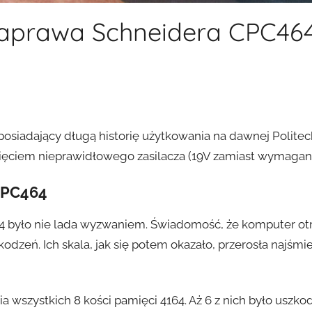
 naprawa Schneidera CPC464
posiadający długą historię użytkowania na dawnej Politec
pięciem nieprawidłowego zasilacza (19V zamiast wymagan
CPC464
było nie lada wyzwaniem. Świadomość, że komputer otrzy
dzeń. Ich skala, jak się potem okazało, przerosła najśmi
a wszystkich 8 kości pamięci 4164. Aż 6 z nich było uszk