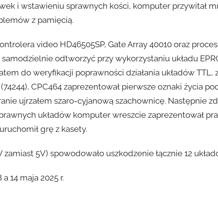
awek i wstawieniu sprawnych kości, komputer przywitał mn
blemów z pamięcią.
ntrolera video HD46505SP, Gate Array 40010 oraz proces
go samodzielnie odtworzyć przy wykorzystaniu układu EP
zatem do weryfikacji poprawności działania układów TTL, 
5 (74244), CPC464 zaprezentował pierwsze oznaki życia pod
ekranie ujrzałem szaro-cyjanową szachownicę. Następnie
u sprawnych układów komputer wreszcie zaprezentował pra
ruchomił grę z kasety.
V zamiast 5V) spowodowało uszkodzenie łącznie 12 układ
 14 maja 2025 r.