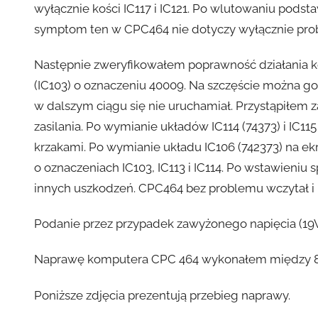
wyłącznie kości IC117 i IC121. Po wlutowaniu podst
symptom ten w CPC464 nie dotyczy wyłącznie pro
Następnie zweryfikowałem poprawność działania ko
(IC103) o oznaczeniu 40009. Na szczęście można 
w dalszym ciągu się nie uruchamiał. Przystąpiłem 
zasilania. Po wymianie układów IC114 (74373) i IC11
krzakami. Po wymianie układu IC106 (742373) na 
o oznaczeniach IC103, IC113 i IC114. Po wstawieni
innych uszkodzeń. CPC464 bez problemu wczytał i u
Podanie przez przypadek zawyżonego napięcia (19
Naprawę komputera CPC 464 wykonałem między 8 a
Poniższe zdjęcia prezentują przebieg naprawy.