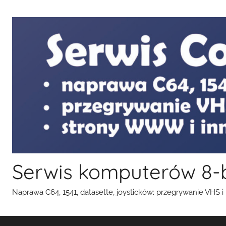
Przejdź
do
treści
Serwis komputerów 8-
Naprawa C64, 1541, datasette, joysticków; przegrywanie VHS i k