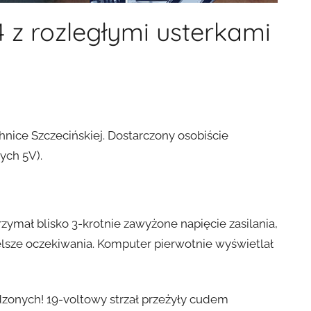
 z rozległymi usterkami
hnice Szczecińskiej. Dostarczony osobiście
ych 5V).
mał blisko 3-krotnie zawyżone napięcie zasilania,
elsze oczekiwania. Komputer pierwotnie wyświetlał
odzonych! 19-voltowy strzał przeżyły cudem