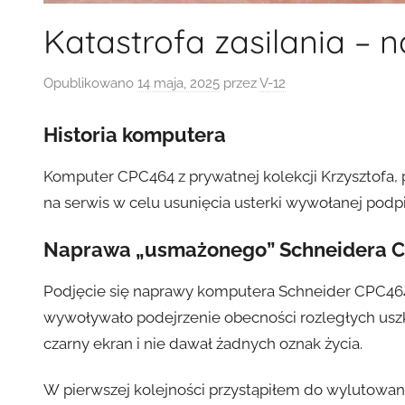
Katastrofa zasilania –
Opublikowano
14 maja, 2025
przez
V-12
Historia komputera
Komputer CPC464 z prywatnej kolekcji Krzysztofa, 
na serwis w celu usunięcia usterki wywołanej pod
Naprawa „usmażonego” Schneidera 
Podjęcie się naprawy komputera Schneider CPC464 
wywoływało podejrzenie obecności rozległych uszko
czarny ekran i nie dawał żadnych oznak życia.
W pierwszej kolejności przystąpiłem do wylutowani