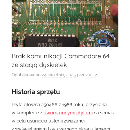
Brak komunikacji Commodore 64
ze stacją dyskietek
Opublikowano
24 kwietnia, 2025
przez
V-12
Historia sprzętu
Płyta główna 250466 z 1986 roku, przysłana
w komplecie z
dwoma innymi płytami
na serwis
w celu usunięcia usterki związanej
z wyświetlaniem tzw. czarnego ekranu śmierci.