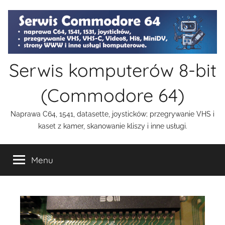
Przejdź
do
treści
Serwis komputerów 8-bit
(Commodore 64)
Naprawa C64, 1541, datasette, joysticków; przegrywanie VHS i
kaset z kamer, skanowanie kliszy i inne usługi.
Menu