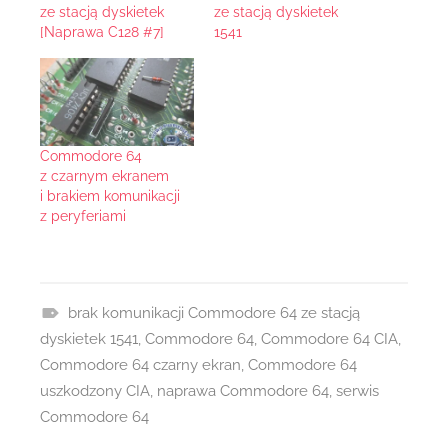
ze stacją dyskietek
ze stacją dyskietek
[Naprawa C128 #7]
1541
Commodore 64
z czarnym ekranem
i brakiem komunikacji
z peryferiami
brak komunikacji Commodore 64 ze stacją
R
dyskietek 1541
,
Commodore 64
,
Commodore 64 CIA
,
e
Commodore 64 czarny ekran
,
Commodore 64
a
uszkodzony CIA
,
naprawa Commodore 64
,
serwis
l
Commodore 64
i