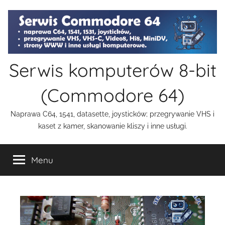
Przejdź
do
treści
Serwis komputerów 8-bit
(Commodore 64)
Naprawa C64, 1541, datasette, joysticków; przegrywanie VHS i
kaset z kamer, skanowanie kliszy i inne usługi.
Menu