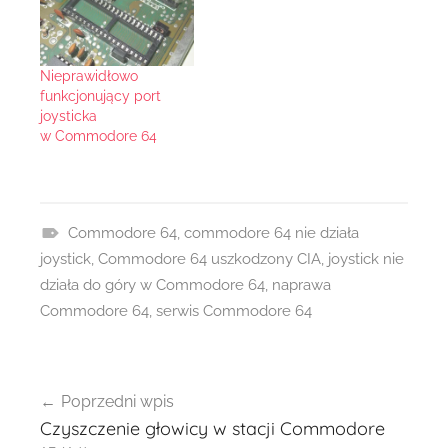
Nieprawidłowo
funkcjonujący port
joysticka
w Commodore 64
Commodore 64
,
commodore 64 nie działa
R
joystick
,
Commodore 64 uszkodzony CIA
,
joystick nie
e
działa do góry w Commodore 64
,
naprawa
a
Commodore 64
,
serwis Commodore 64
l
i
Nawigacja
z
Poprzedni wpis
wpisu
a
Czyszczenie głowicy w stacji Commodore
c