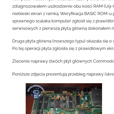
zdiagnozowałem uszkodzenie obu kości RAM (U9-U10
niebieski ekran z ramką. Weryfikacja BASIC ROM-u
sprawnego scalaka komputer zgłosił się z prawidł
serwisowych z pierwszą płytą główną dokonałem n
Druga płyta główna (nowszego typu) okazała się o w
Po tej operacji płyta zgłosiła się z prawidłowym ek
Zlecenie naprawy dwóch płyt głównych Commodore 
Poniższe zdjęcia prezentują przebieg naprawy (skr