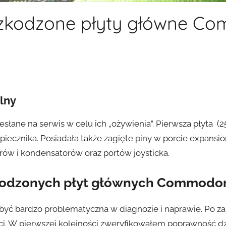
zkodzone płyty główne Co
alny
łane na serwis w celu ich „ożywienia”. Pierwsza płyta (2
zpiecznika. Posiadała także zagięte piny w porcie expansi
rów i kondensatorów oraz portów joysticka.
kodzonych płyt głównych Commodor
ę być bardzo problematyczna w diagnozie i naprawie. Po 
ci. W pierwszej kolejności zweryfikowałem poprawność dz