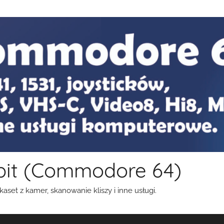
bit (Commodore 64)
aset z kamer, skanowanie kliszy i inne usługi.