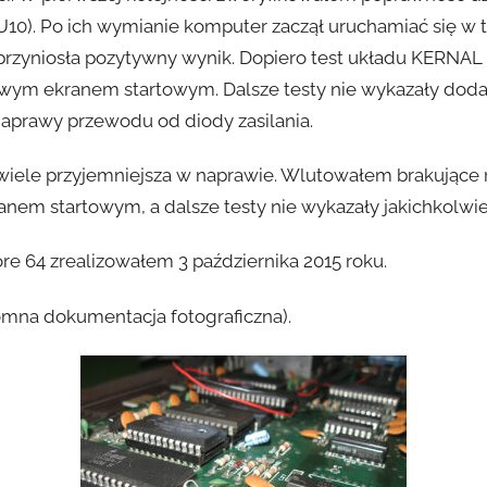
). Po ich wymianie komputer zaczął uruchamiać się w try
 przyniosła pozytywny wynik. Dopiero test układu KERNA
owym ekranem startowym. Dalsze testy nie wykazały doda
aprawy przewodu od diody zasilania.
iele przyjemniejsza w naprawie. Wlutowałem brakujące rez
ranem startowym, a dalsze testy nie wykazały jakichkolwie
64 zrealizowałem 3 października 2015 roku.
omna dokumentacja fotograficzna).