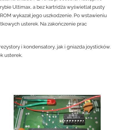
bie Ultimax, a bez kartridża wyświetlał pusty
L ROM wykazał jego uszkodzenie. Po wstawieniu
tkowych usterek. Na zakończenie prac
ystory i kondensatory, jak i gniazda joysticków.
k usterek.