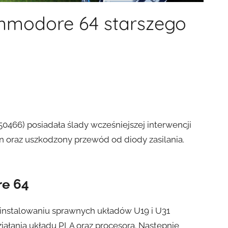
mmodore 64 starszego
50466) posiadała ślady wcześniejszej interwencji
on oraz uszkodzony przewód od diody zasilania.
e 64
zainstalowaniu sprawnych układów U19 i U31
iałania układu PLA oraz procesora. Następnie