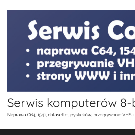
Przejdź
do
treści
Serwis komputerów 8-
Naprawa C64, 1541, datasette, joysticków; przegrywanie VHS i k