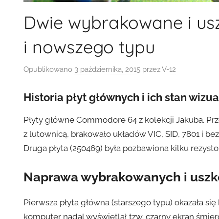
Dwie wybrakowane i us
i nowszego typu
Opublikowano
3 października, 2015
przez
V-12
Historia płyt głównych i ich stan wizu
Płyty główne Commodore 64 z kolekcji Jakuba. Przes
z lutownicą, brakowało układów VIC, SID, 7801 i be
Druga płyta (250469) była pozbawiona kilku rezysto
Naprawa wybrakowanych i usz
Pierwsza płyta główna (starszego typu) okazała si
komputer nadal wyświetlał tzw. czarny ekran śmier