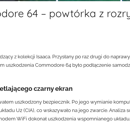
ore 64 – powtórka z rozr
cy z kolekcji Isaaca. Przysłany po raz drugi do naprawy 
dem uszkodzenia Commodore 64 było podłączenie samod
tlającego czarny ekran
ałem uszkodzony bezpiecznik. Po jego wymianie kompute
kładu U2 (CIA), co wskazywało na jego zwarcie. Analiza 
modem WiFi dokonał uszkodzenia wspomnianego układu. 