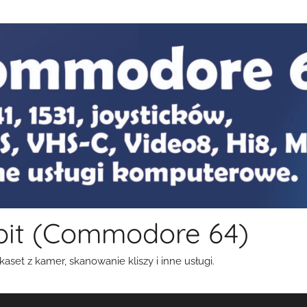
bit (Commodore 64)
aset z kamer, skanowanie kliszy i inne usługi.