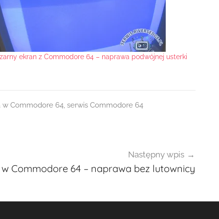
zarny ekran z Commodore 64 – naprawa podwójnej usterki
cka w Commodore 64
,
serwis Commodore 64
Następny wpis
 w Commodore 64 – naprawa bez lutownicy