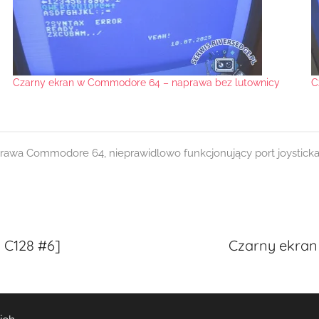
Czarny ekran w Commodore 64 – naprawa bez lutownicy
C
rawa Commodore 64
,
nieprawidlowo funkcjonujący port joysti
 C128 #6]
Czarny ekran