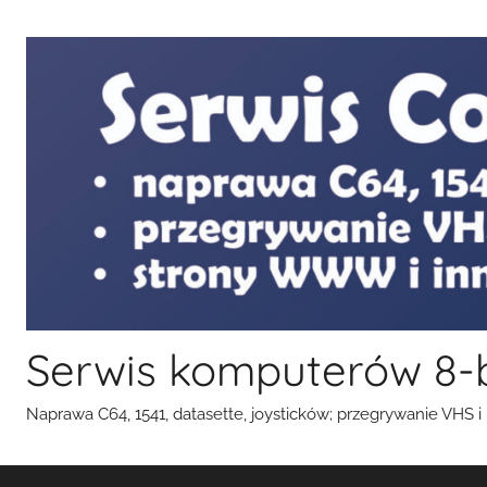
Przejdź
do
treści
Serwis komputerów 8-
Naprawa C64, 1541, datasette, joysticków; przegrywanie VHS i k