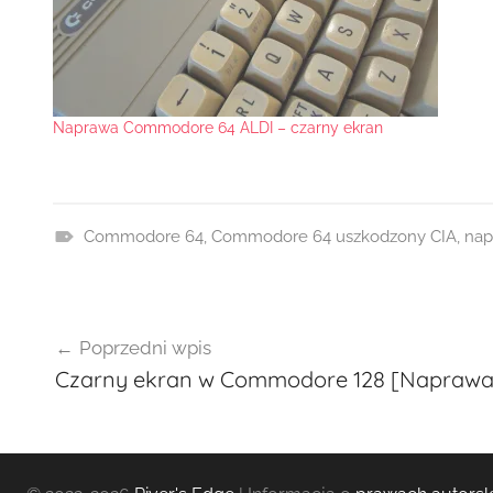
Naprawa Commodore 64 ALDI – czarny ekran
Commodore 64
,
Commodore 64 uszkodzony CIA
,
nap
R
e
Nawigacja
a
Poprzedni wpis
l
wpisu
Czarny ekran w Commodore 128 [Naprawa
i
z
a
c