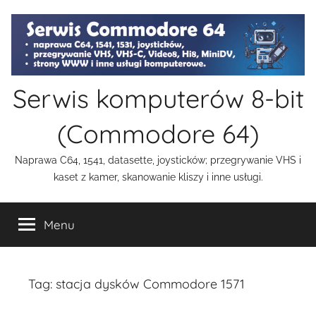
Przejdź
do
treści
Serwis komputerów 8-bit
(Commodore 64)
Naprawa C64, 1541, datasette, joysticków; przegrywanie VHS i
kaset z kamer, skanowanie kliszy i inne usługi.
Menu
Tag:
stacja dysków Commodore 1571