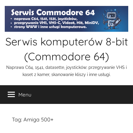
Przejdź
do
treści
Serwis komputerów 8-bit
(Commodore 64)
Naprawa C64, 1541, datasette, joysticków; przegrywanie VHS i
kaset z kamer, skanowanie kliszy i inne usługi.
Menu
Tag:
Amiga 500+